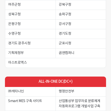
여주군청
강북구청
성북구청
송파구청
은평구청
강서구청
수영구청
경기도청
경기도 광주시청
군포시청
기획재정부
곰앤컴퍼니
아스트로엑스
ALL-IN-ONE DC(DC+)
㈜섹타나인
행정안전부
Smart MES 구축 사이트
산업통상부 업무자료 분류체계
자동화프로그램 개발사업 구축