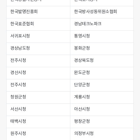
한국발명진흥회
한국방사성동위원소협회
한국표준협회
경남테크노파크
서귀포시청
통영시청
경상남도청
봉화군청
전주시청
경상북도청
경산시청
완도군청
전주시청
단양군청
청원군청
계룡시청
서산시청
아산시청
태백시청
평창군청
원주시청
의정부시청