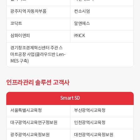
광주지역 자동차부품
컨소시엄
코닥트
알엔에스
삼화이앤피
㈜ICK
경기창조경제혁신센터 주관 스
마트공장 사업(클라우드반 Len-
MES 구축)
인프라관리 솔루션 고객사
Smart SD
서울특별시교육청
부산광역시교육청
대구광역시교육연구정보원
인천광역시교육청
광주광역시교육정보원
대전광역시교육정보원