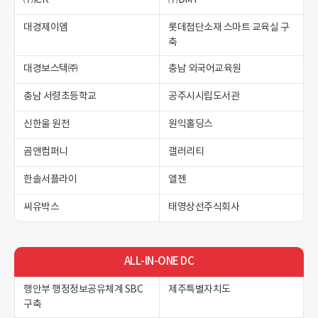
대경제이엠
롯데첨단소재 스마트 교육실 구
축
대경보스텍㈜
충남 외국어교육원
충남 서령초등학교
공주시시립도서관
신한울 원전
원익홀딩스
곰앤컴퍼니
갤러리티
한솔서플라이
엘젠
씨유박스
태영상선주식회사
ALL-IN-ONE DC
행안부 행정정보공유체계 SBC
제주특별자치도
구축