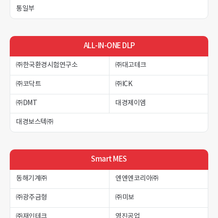
통일부
ALL-IN-ONE DLP
㈜한국환경시험연구소
㈜대고테크
㈜코닥트
㈜ICK
㈜DMT
대경제이엠
대경보스텍㈜
Smart MES
동해기계㈜
엔엔엔코리아㈜
㈜광주금형
㈜미보
㈜재인테크
영진공업