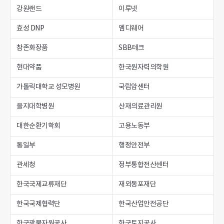
강원랜드
이루넷
효성 DNP
엠디웨어
참존화장품
SBB테크
현대약품
한국원자력의학원
가톨릭대학교 성모병원
국립암센터
을지대학병원
산재의료관리원
대한순환기학회
고용노동부
통일부
행정안전부
관세청
정부통합전산센터
한국국제교류재단
재외동포재단
한국국제협력단
한국산업안전공단
한국광물자원공사
한국토지공사