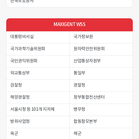
한국도로공사
MAXIGENT WSS
대통령비서실
국가정보원
국가과학기술위원회
원자력안전위원회
국민권익위원회
산업통상자원부
외교통상부
통일부
검찰청
경찰청
해양경찰청
정부통합전산센터
서울시청 등 101개 지자체
병무청
방위사업청
합동참모본부
육군
해군