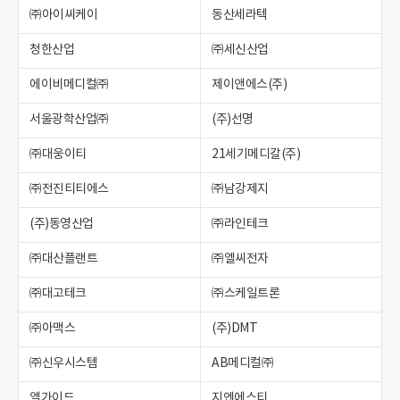
㈜아이씨케이
동산세라텍
청한산업
㈜세신산업
에이비메디컬㈜
제이앤에스(주)
서울광학산업㈜
(주)선명
㈜대웅이티
21세기메디칼(주)
㈜전진티티에스
㈜남강제지
(주)동영산업
㈜라인테크
㈜대산플랜트
㈜엘씨전자
㈜대고테크
㈜스케일트론
㈜아맥스
(주)DMT
㈜신우시스템
AB메디컬㈜
엘가이드
지엔에스티