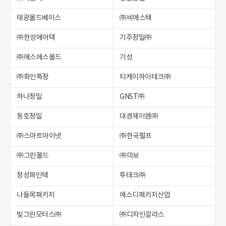
태광몰드베이스
㈜비에스텍
㈜한성에어텍
기주정밀㈜
㈜에스에스몰드
기성
㈜화인특장
티케이하이테크㈜
하나정밀
GNST㈜
동호정밀
대경제이엠㈜
㈜스마트아이넷
㈜한국펄프
㈜그린몰드
㈜미보
창성파인텍
투테크㈜
나들목패키지
에스디패키지산업
빛그린모터스㈜
㈜디자인칼라스