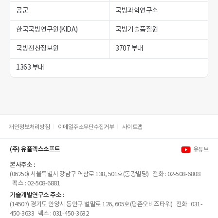
공군
국방과학연구소
한국국방연구원(KIDA)
국방기술품질원
국방전산정보원
3707 부대
1363 부대
개인정보처리방침
이메일주소무단수집거부
사이트맵
(주) 유플렉스소프트
유튜브
본사주소 :
(06250) 서울특별시 강남구 역삼로 138, 501호(동광빌딩) 전화 : 02-508-6808
팩스 : 02-508-6881
기술개발연구소 주소 :
(14507) 경기도 안양시 동안구 벌말로 126, 605호(평촌오비즈타워) 전화 : 031-
450-3633 팩스 : 031-450-3632